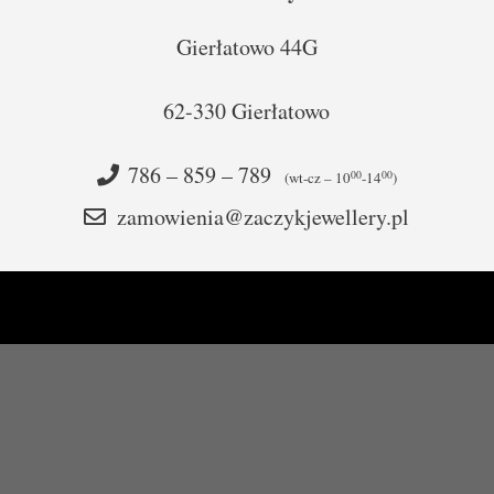
Gierłatowo 44G
62-330 Gierłatowo
786 – 859 – 789
00
00
(wt-cz – 10
-14
)
zamowienia@zaczykjewellery.pl