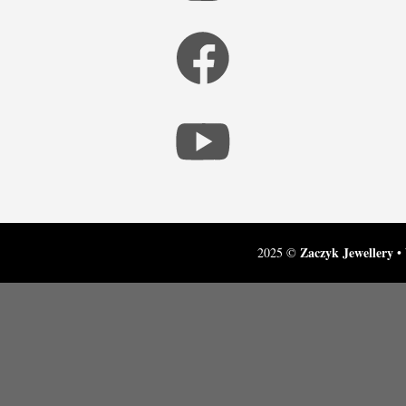
Zaczyk Jewellery
2025 ©
• 