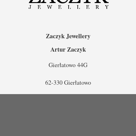
Zaczyk Jewellery
Artur Zaczyk
Gierłatowo 44G
62-330 Gierłatowo
786 – 859 – 789
00
00
(wt-cz – 10
-14
)
zamowienia@zaczykjewellery.pl