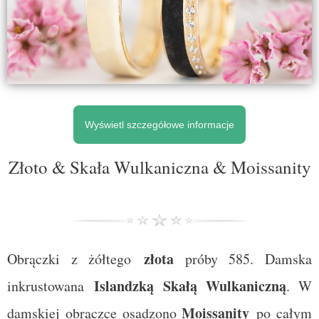
Wyświetl szczegółowe informacje
Złoto & Skała Wulkaniczna & Moissanity
złota
Obrączki z żółtego
próby 585. Damska
Islandzką Skałą Wulkaniczną
inkrustowana
. W
Moissanity
damskiej obrączce osadzono
po całym