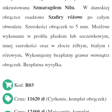
Szmaragdem Nilu
.
inkrustowana
W damskiej
Szafiry różowe
obrączce osadzono
po całym
obwodzie.
Szerokości obrączek to 5 mm. Możliwe
wykonanie w profilu płaskim lub soczewkowym,
innej szerokości oraz w złocie żółtym, białym i
.
różowym
Wykonujemy bezpłatny grawer wewnątrz
obrączek. Bezpłatna wysyłka.
R03
Kod:
11620 zł
Cena:
(
Cyrkonie, komplet obrączek
)
12460 zł
Cena:
(
Moissanity
, komplet