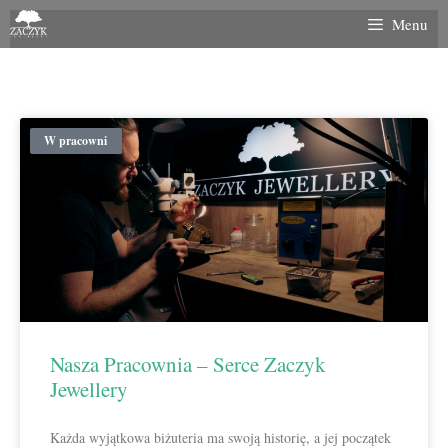
Menu
W pracowni
Nasza Pracownia – Serce Zaczyk
Jewellery
Każda wyjątkowa biżuteria ma swoją historię, a jej początek