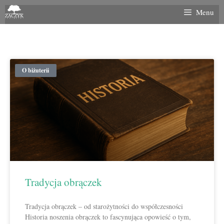
Menu
O biżuterii
Tradycja obrączek
Tradycja obrączek – od starożytności do współczesności
Historia noszenia obrączek to fascynująca opowieść o tym,