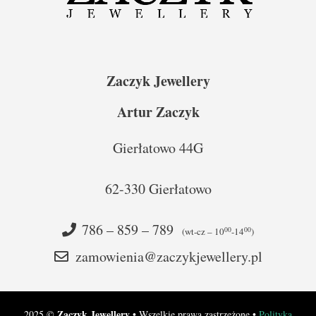
Zaczyk Jewellery
Artur Zaczyk
Gierłatowo 44G
62-330 Gierłatowo
786 – 859 – 789
00
00
(wt-cz – 10
-14
)
zamowienia@zaczykjewellery.pl
Zaczyk Jewellery
2025 ©
• Wszelkie prawa zastrzeżone •
Polityka